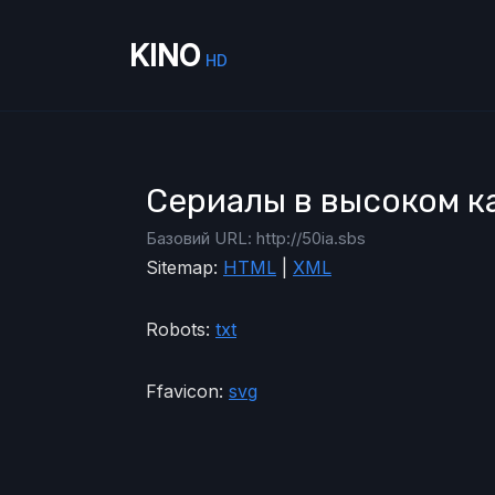
KINO
HD
Сериалы в высоком к
Базовий URL: http://50ia.sbs
Sitemap:
HTML
|
XML
Robots:
txt
Ffavicon:
svg