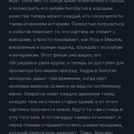
ищет себе место среди ярких огней ночного города,
и посмотреть его онлайн бесплатно в хорошем
качестве теперь может каждый, кто соскучился по
таким искренним историям. Полностью погрузиться
в события помогает то, что картина не спешит с
выводами, а просто показывает, как Роза и Мишель,
влюбленные и полные надежд, блуждают по клубам
и вечеринкам. Этот фильм уже вышел, его
обсуждали в узких кругах, и теперь он доступен для
просмотра без лишних преград. Кадры в Золотая
молодежь дышат тем временем, когда свет
неоновых вывесок ложился на лица по-особенному
мягко. Оператор ловит каждое движение толпы,
каждую тень на стенах старых зданий, и от этого
картинка получается живой, будто ты сам стоишь в
углу того зала. А потом вдруг камера отъезжает, и
перед глазами открывается весь размах праздника,
который длится ночь напролет. Тонко. Красиво.