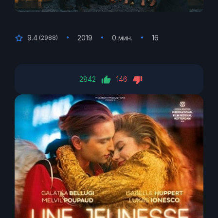
9.4
2019
0 мин.
16
(
2988
)
2842
146