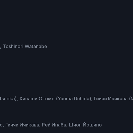
 Toshinori Watanabe
atsuoka), Хисаши Отомо (Yuuma Uchida), Гиичи Ичикава 
о, Гиичи Ичикава, Рей Инаба, Шион Йошино