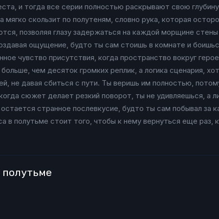
ста, и тогда все серии полностью раскрывают свою глубину 
а мягко скользит по полутеням, словно рука, которая остор
ются, позволяя глазу задержаться на каждой морщине стены 
создавая ощущение, будто ты сам стоишь в комнате и боишьс
нное чувство присутствия, когда пространство вокруг геро
 больше, чем десяток громких реплик, а логика сценария, хо
ей, не давая сбиться с пути. Ты веришь им полностью, потом
огда сюжет делает резкий поворот, ты не удивляешься, а л
 остается странное послевкусие, будто ты сам побывал за к
са в полутьме стоит того, чтобы к нему вернуться еще раз,
в полутьме