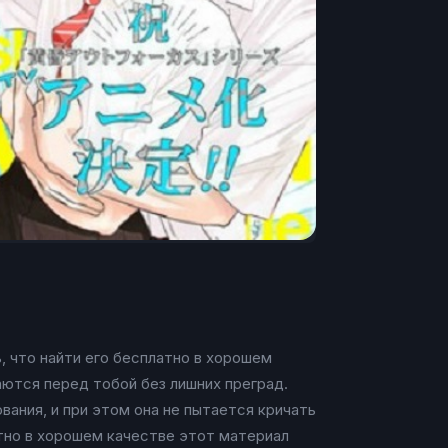
, что найти его бесплатно в хорошем
аются перед тобой без лишних преград.
ания, и при этом она не пытается кричать
атно в хорошем качестве этот материал