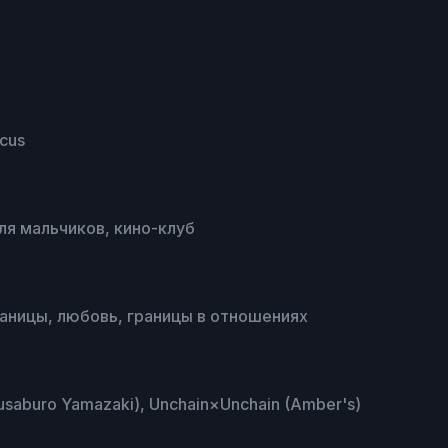
ocus
ля мальчиков, кино-клуб
раницы, любовь, границы в отношениях
kusaburo Yamazaki), Unchain×Unchain (Amber's)