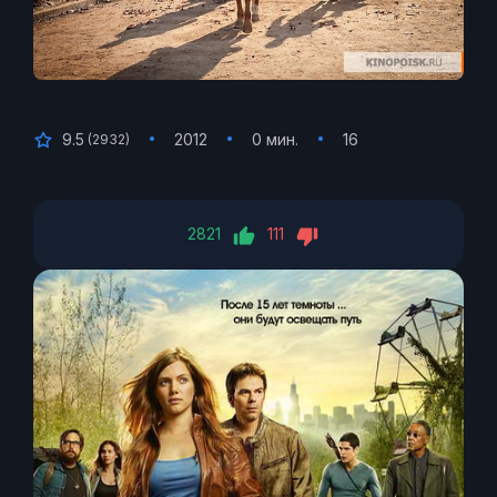
9.5
2012
0 мин.
16
(
2932
)
2821
111