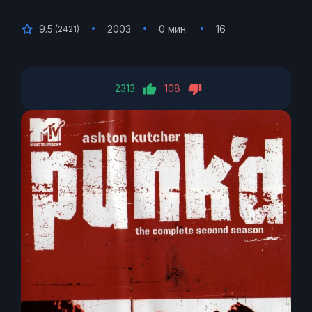
9.5
2003
0 мин.
16
(
2421
)
2313
108