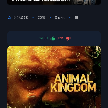
9.4
2019
0 мин.
16
(
2528
)
2400
128