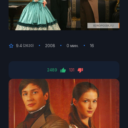
9.4
2008
0 мин.
16
(
2620
)
2489
131