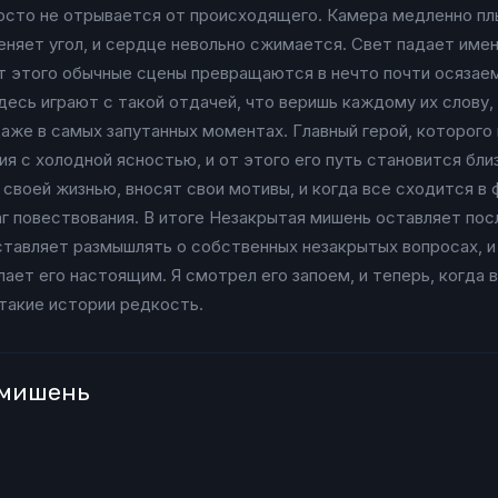
росто не отрывается от происходящего. Камера медленно пл
меняет угол, и сердце невольно сжимается. Свет падает име
от этого обычные сцены превращаются в нечто почти осязае
есь играют с такой отдачей, что веришь каждому их слову, 
даже в самых запутанных моментах. Главный герой, которого
я с холодной ясностью, и от этого его путь становится бл
своей жизнью, вносят свои мотивы, и когда все сходится в 
 повествования. В итоге Незакрытая мишень оставляет пос
ставляет размышлять о собственных незакрытых вопросах, и
ает его настоящим. Я смотрел его запоем, и теперь, когда 
 такие истории редкость.
 мишень