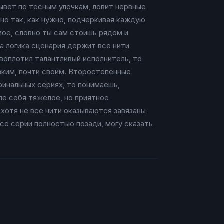
ывет по тесным улочкам, ловит нервные
нно так, как нужно, подчеркивая каждую
мое, словно ты сам стоишь рядом и
а логика сценария держит все нити
 воплотил талантливый исполнитель, то
изким, почти своим. Второстепенные
финальных сериях, то понимаешь,
ле себя тяжелое, но приятное
 хотя не все нити оказываются завязаны
все серии полностью позади, могу сказать