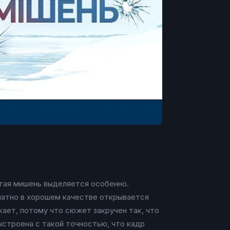
ытая мишень выделяется особенно.
платно в хорошем качестве открывается
ает, потому что сюжет закручен так, что
ыстроена с такой точностью, что кадр