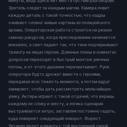
минуты, ведь здесь нет места пустым разговорам.
Зритель следит за каждым шагом. Камера ловит
каждую деталь с такой точностью, что кадры
оживают словно живые картины из полицейского
архива. Операторская работа строится на резких
сменах ракурсов, когда преследование начинается
внезапно, а свет падает так, что тени подчеркивают
тревогу на лицах героев. Длинные планы в комнатах
допросов переходят в быстрый монтаж уличных
погонь, и от этого дыхание перехватывает. Руки
оператора будто дрожат вместе с героями,
передавая всю тяжесть момента, а потом вдруг
замирают, чтобы дать рассмотреть мельчайшую
улику. Актеры играют с такой отдачей, что веришь
каждому их слову и жесту, а логика сценария
выстраивается хитро, заставляя постоянно гадать,
куда повернет следующий поворот. Форест
Уитакер ведет команду с той внутренней силой,