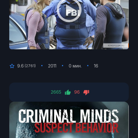
9.6
2011
0 мин.
16
(
2761
)
2665
96