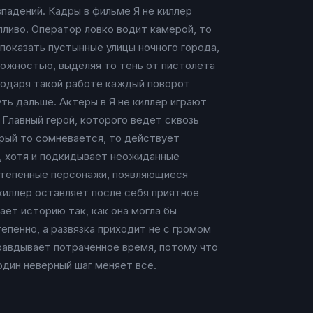
впадений. Кадры в фильме Я не киллер
пливо. Оператор ловко водит камерой, то
показать пустынные улицы ночного города,
рожностью, выделяя то тень от пистолета
агодаря такой работе каждый поворот
ь дальше. Актеры в Я не киллер играют
Главный герой, которого ведет сквозь
рый то сомневается, то действует
, хотя и подкидывает неожиданные
степенные персонажи, появляющиеся
 киллер оставляет после себя приятное
ет историю так, как она могла бы
епенно, а развязка приходит не с громом
правдывает потраченное время, потому что
один неверный шаг меняет все.