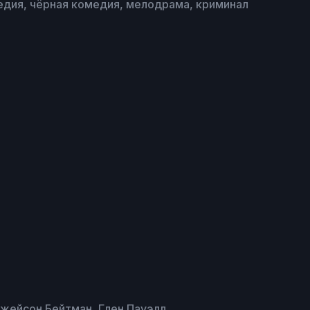
едия, чёрная комедия, мелодрама, криминал
Джейсон Бейтман, Глен Пауэлл