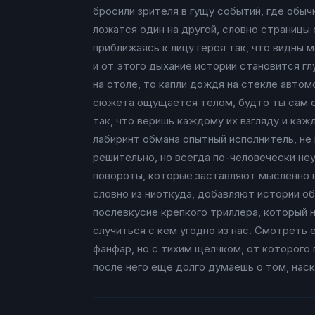
бросили зрителя в гущу событий, где обыч
ложатся один на другой, словно страницы
приближаясь к лицу героя так, что видны 
и от этого дыхание истории становится г
на столе, то капли дождя на стекле автом
сюжета ощущается телом, будто ты сам ст
так, что веришь каждому их взгляду и ка
лабиринт обмана опытный исполнитель, не
решительно, но всегда по-человечески не
повороты, которые заставляют мысленно 
словно из ниоткуда, добавляют истории об
послевкусие крепкого триллера, который 
случиться с кем угодно из нас. Смотреть 
фанфар, но с тихим щелчком, от которого
после него еще долго думаешь о том, нас