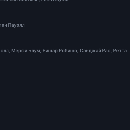
лен Пауэлл
ролл, Мерфи Блум, Ришар Робишо, Санджай Рао, Ретта