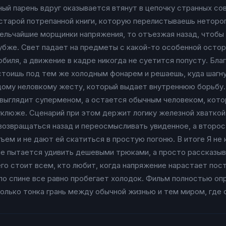
ный парень вдруг оказывается втянут в цепочку странных со
 старой потрепанной книги, которую перелистываешь неторо
мельчайшие морщинки напряжения, то отъезжая назад, чтобы 
лубже. Свет падает на предметы с какой-то особенной осто
обиля, а движение в кадре никогда не суетится попусту. Бл
оишь под тем же холодным фонарем и решаешь, куда шагнут
ждому неловкому жесту, который выдает внутреннюю борьбу. 
 выглядит суперменом, а остается обычным человеком, кото
уклюже. Сценарий при этом держит логику железной хваткой
возвращаться назад и переосмысливать увиденное, а второ
ъем и не дают ей скатиться в простую погоню. В итоге Я не
не пытается удивить дешевыми трюками, а просто рассказыва
его стоит всем, кто любит, когда напряжение нарастает пост
 по спине все равно пробегает холодок. Фильм полностью о
колько тонка грань между обычной жизнью и тем миром, где 