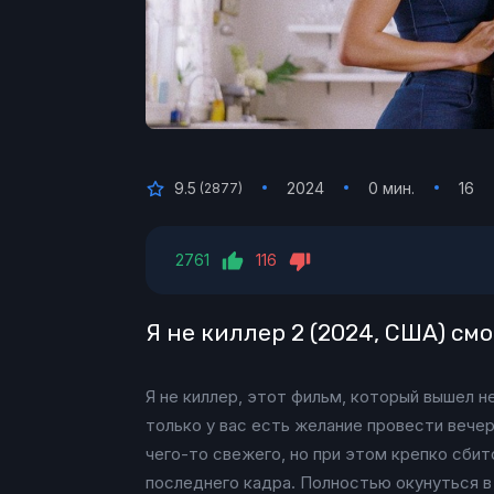
9.5
2024
0 мин.
16
(
2877
)
2761
116
Я не киллер 2 (2024, США) см
Я не киллер, этот фильм, который вышел н
только у вас есть желание провести вече
чего-то свежего, но при этом крепко сбит
последнего кадра. Полностью окунуться в 