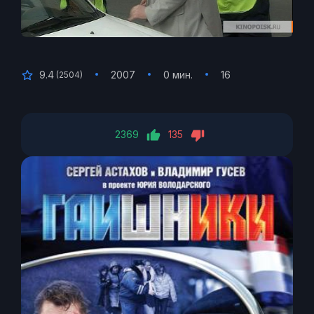
9.4
2007
0 мин.
16
(
2504
)
2369
135