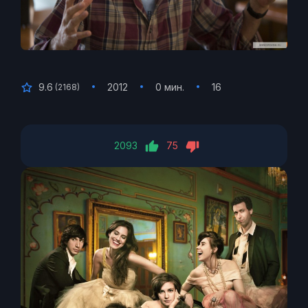
9.6
2012
0 мин.
16
(
2168
)
2093
75