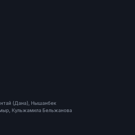
нтай (Дана), Нышанбек
мыр, Кульжамила Бельжанова