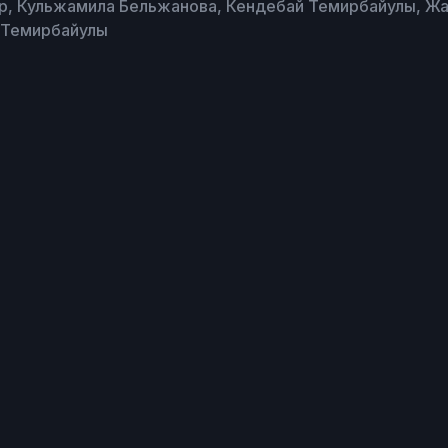
, Кульжамила Бельжанова, Кендебай Темирбайулы, Жа
 Темирбайулы