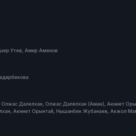
ишер Утев, Амир Аменов
Надирбекова
 Олжас Далелхан, Олжас Далелхан (Аман), Акниет Оры
хан, Акниет Орынтай, Нышанбек Жубанаев, Акжол Ма