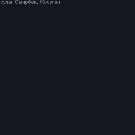
сулан Омирбек, Жасулан